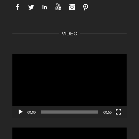
Facebook
Twitter
LinkedIn
YouTube
Instagram
Pinterest
VIDEO
Video
Player
00:00
00:55
Video
Player